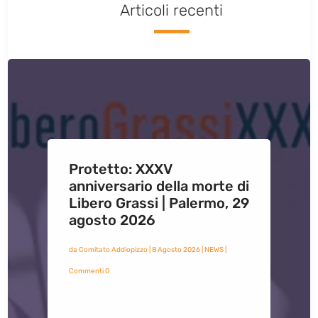
Articoli recenti
Protetto: XXXV
anniversario della morte di
Libero Grassi | Palermo, 29
agosto 2026
da
Comitato Addiopizzo
|
8 Agosto 2026
|
NEWS
|
Commenti 0