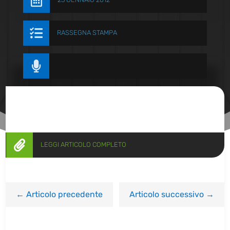


RASSEGNA STAMPA


LEGGI ARTICOLO COMPLETO
←
Articolo precedente
Articolo successivo
→