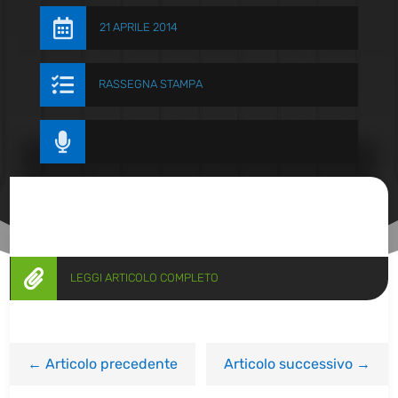

21 APRILE 2014

RASSEGNA STAMPA


LEGGI ARTICOLO COMPLETO
←
Articolo precedente
Articolo successivo
→