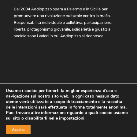
Dal 2004 Addiopizzo opera a Palermo e in Sicilia per
promuovere una rivoluzione culturale contro la mafia.
Responsabilità individuale e collettiva, partecipazione,
libertà, protagonismo giovanile, solidarietà e giustizia
sociale sono i valori in cui Addiopizzo si riconosce.
Usiamo i cookie per fornirti la miglior esperienza d'uso e
navigazione sul nostro sito web. In ogni caso nessun dato
Home
Statuto e bilancio
Contatti
utente verrà utilizzato a scopo di tracciamento e la raccolta
Privacy
Cookie
Child Protection Policy
delle interazioni sarà effettuata in forma totalmente anonima.
Puoi trovare altre informazioni riguardo a quali cookie usiamo
sul sito o disabilitarli nelle
impostazioni
.
Copyright © 2021 AddioPizzo | Tutti i diritti riservati | Sede
Accetta
Centrale: via Lincoln 131, 90133 Palermo