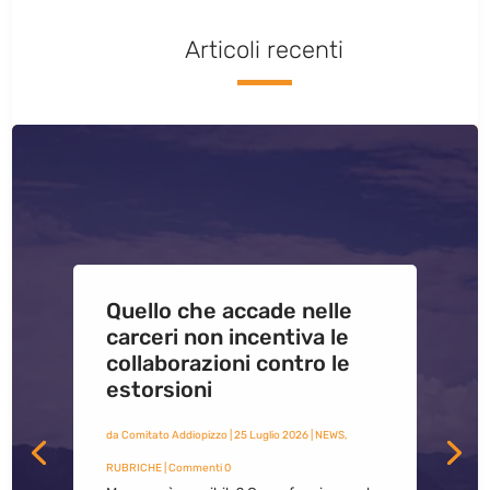
Articoli recenti
Quello che accade nelle
carceri non incentiva le
collaborazioni contro le
estorsioni
da
Comitato Addiopizzo
|
25 Luglio 2026
|
NEWS
,
RUBRICHE
| Commenti 0