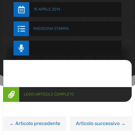

15 APRILE 2014

RASSEGNA STAMPA


LEGGI ARTICOLO COMPLETO
←
Articolo precedente
Articolo successivo
→