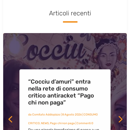
Articoli recenti
“Cocciu d’amuri” entra
nella rete di consumo
critico antiracket “Pago
chi non paga”
da
Comitato Addiopizzo
|
8 Agosto 2026
|
CONSUMO
CRITICO
,
NEWS
,
Pago chi non paga
| Commenti 0
Da una piccola torrefazione di paese a un