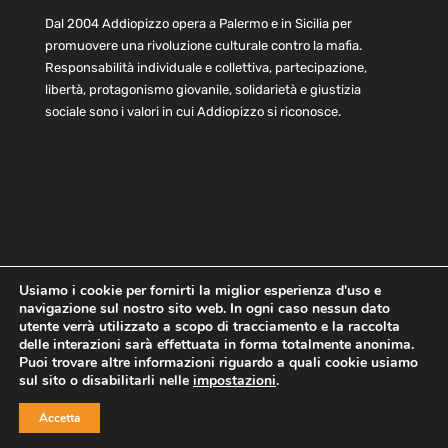
Dal 2004 Addiopizzo opera a Palermo e in Sicilia per
promuovere una rivoluzione culturale contro la mafia.
Responsabilità individuale e collettiva, partecipazione,
libertà, protagonismo giovanile, solidarietà e giustizia
sociale sono i valori in cui Addiopizzo si riconosce.
Usiamo i cookie per fornirti la miglior esperienza d'uso e
navigazione sul nostro sito web. In ogni caso nessun dato
Home
Statuto e bilancio
Contatti
utente verrà utilizzato a scopo di tracciamento e la raccolta
Privacy
Cookie
Child Protection Policy
delle interazioni sarà effettuata in forma totalmente anonima.
Puoi trovare altre informazioni riguardo a quali cookie usiamo
sul sito o disabilitarli nelle
impostazioni
.
Copyright © 2021 AddioPizzo | Tutti i diritti riservati | Sede
Accetta
Centrale: via Lincoln 131, 90133 Palermo