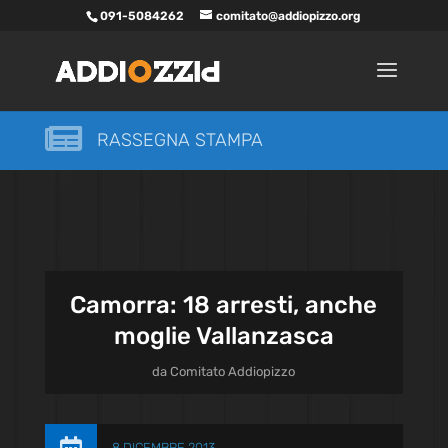
091-5084262
comitato@addiopizzo.org

RASSEGNA STAMPA
Camorra: 18 arresti, anche
moglie Vallanzasca
da
Comitato Addiopizzo
8 DICEMBRE 2013