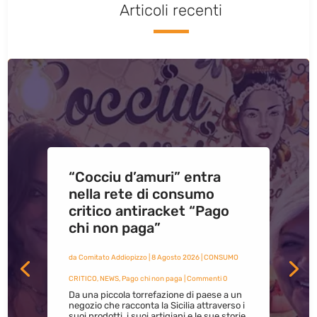
Articoli recenti
“Cocciu d’amuri” entra
nella rete di consumo
critico antiracket “Pago
chi non paga”
da
Comitato Addiopizzo
|
8 Agosto 2026
|
CONSUMO
CRITICO
,
NEWS
,
Pago chi non paga
| Commenti 0
Da una piccola torrefazione di paese a un
negozio che racconta la Sicilia attraverso i
suoi prodotti, i suoi artigiani e le sue storie.