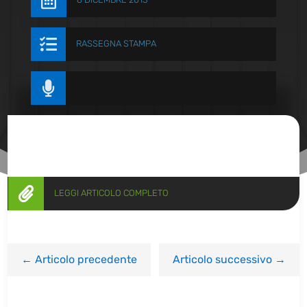


RASSEGNA STAMPA


LEGGI ARTICOLO COMPLETO
←
Articolo precedente
Articolo successivo
→