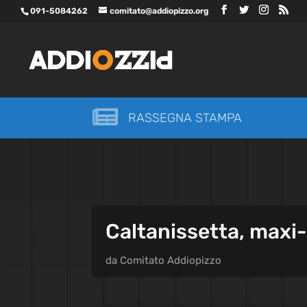
091-5084262
comitato@addiopizzo.org

RASSEGNA STAMPA
Caltanissetta, maxi-
da
Comitato Addiopizzo