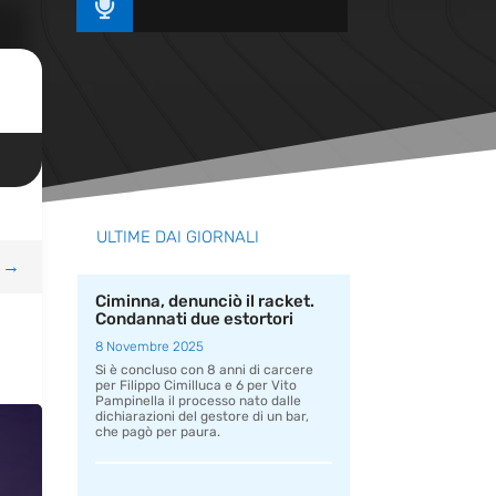

ULTIME DAI GIORNALI
→
Ciminna, denunciò il racket.
Condannati due estortori
8 Novembre 2025
Si è concluso con 8 anni di carcere
per Filippo Cimilluca e 6 per Vito
Pampinella il processo nato dalle
dichiarazioni del gestore di un bar,
che pagò per paura.