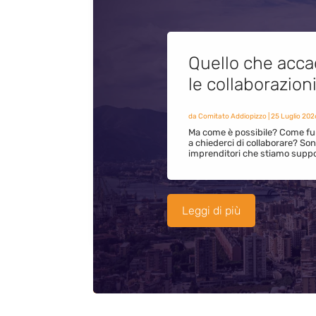
Quello che acca
le collaborazion
da
Comitato Addiopizzo
|
25 Luglio 202
Ma come è possibile? Come fun
a chiederci di collaborare? S
imprenditori che stiamo supp
Leggi di più