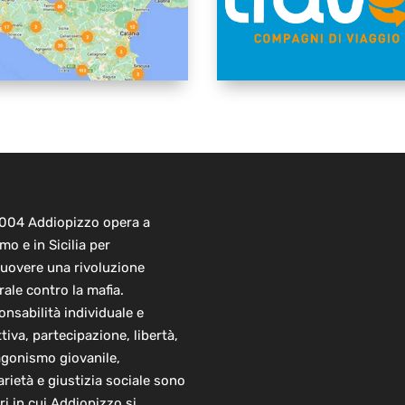
2004 Addiopizzo opera a
mo e in Sicilia per
uovere una rivoluzione
rale contro la mafia.
nsabilità individuale e
ttiva, partecipazione, libertà,
agonismo giovanile,
arietà e giustizia sociale sono
ori in cui Addiopizzo si