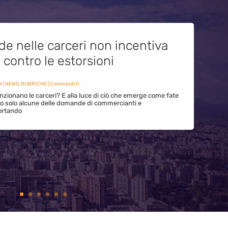
de nelle carceri non incentiva
i contro le estorsioni
6
|
NEWS
,
RUBRICHE
| Commenti 0
zionano le carceri? E alla luce di ciò che emerge come fate
ono solo alcune delle domande di commercianti e
ortando