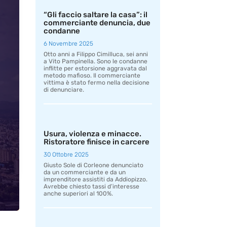
“Gli faccio saltare la casa”: il
commerciante denuncia, due
condanne
6 Novembre 2025
Otto anni a Filippo Cimilluca, sei anni
a Vito Pampinella. Sono le condanne
inflitte per estorsione aggravata dal
metodo mafioso. Il commerciante
vittima è stato fermo nella decisione
di denunciare.
Usura, violenza e minacce.
Ristoratore finisce in carcere
30 Ottobre 2025
Giusto Sole di Corleone denunciato
da un commerciante e da un
imprenditore assistiti da Addiopizzo.
Avrebbe chiesto tassi d’interesse
anche superiori al 100%.