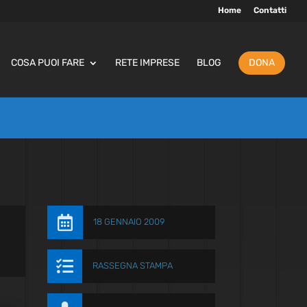
Home
Contatti
COSA PUOI FARE
RETE IMPRESE
BLOG
DONA

18 GENNAIO 2009

RASSEGNA STAMPA