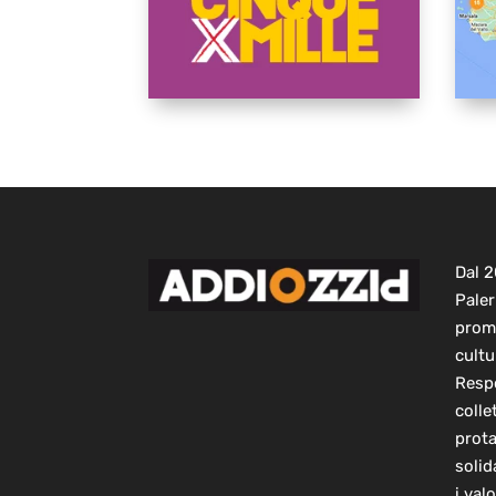
Dal 
Paler
prom
cultu
Respo
colle
prot
solid
i val