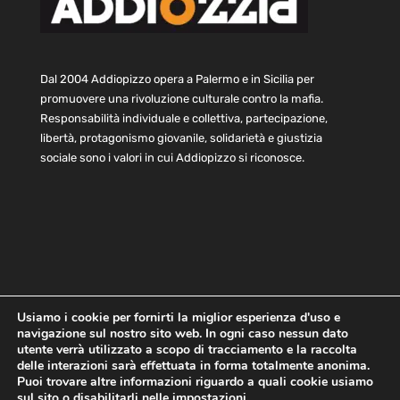
Dal 2004 Addiopizzo opera a Palermo e in Sicilia per
promuovere una rivoluzione culturale contro la mafia.
Responsabilità individuale e collettiva, partecipazione,
libertà, protagonismo giovanile, solidarietà e giustizia
sociale sono i valori in cui Addiopizzo si riconosce.
Usiamo i cookie per fornirti la miglior esperienza d'uso e
navigazione sul nostro sito web. In ogni caso nessun dato
Home
Statuto e bilancio
Contatti
utente verrà utilizzato a scopo di tracciamento e la raccolta
Privacy
Cookie
Child Protection Policy
delle interazioni sarà effettuata in forma totalmente anonima.
Puoi trovare altre informazioni riguardo a quali cookie usiamo
sul sito o disabilitarli nelle
impostazioni
.