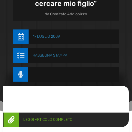
cercare mio figlio”
da
Comitato Addiopizzo

17 LUGLIO 2009

RASSEGNA STAMPA


LEGGI ARTICOLO COMPLETO