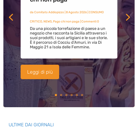
da
Comitato Addiopizzo
|
8 Agosto 2026
|
CONSUMO
CRITICO
,
NEWS
,
Pago chi non paga
| Commenti 0
Da una piccola torrefazione di paese a un
negozio che racconta la Sicilia attraverso i
suoi prodotti, i suoi artigiani e le sue storie.
È il percorso di Cocciu d’Amuri, in via Di
Maggio 21 a Isola delle Femmine.
Leggi di più
ULTIME DAI GIORNALI