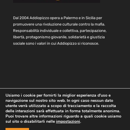
Dal 2004 Addiopizzo opera a Palermo e in Sicilia per
promuovere una rivoluzione culturale contro la mafia.
Responsabilità individuale e collettiva, partecipazione,
libertà, protagonismo giovanile, solidarietà e giustizia
sociale sono i valori in cui Addiopizzo si riconosce.
Usiamo i cookie per fornirti la miglior esperienza d'uso e
navigazione sul nostro sito web. In ogni caso nessun dato
Home
Statuto e bilancio
Contatti
utente verrà utilizzato a scopo di tracciamento e la raccolta
Privacy
Cookie
Child Protection Policy
delle interazioni sarà effettuata in forma totalmente anonima.
Puoi trovare altre informazioni riguardo a quali cookie usiamo
sul sito o disabilitarli nelle
impostazioni
.
Copyright © 2021 AddioPizzo | Tutti i diritti riservati | Sede