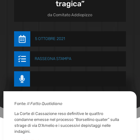
tragica”
da
Comitato Addiopizzo

5 OTTOBRE 2021

RASSEGNA STAMPA

Fonte:
Il Fatto Quotidiano
La Corte di Cassazione reso definitive le quattro
condanne emesse nel processo “Borsellino quater” sulla
strage di via D’Amelio e i successivi depistaggi nelle
indagini.