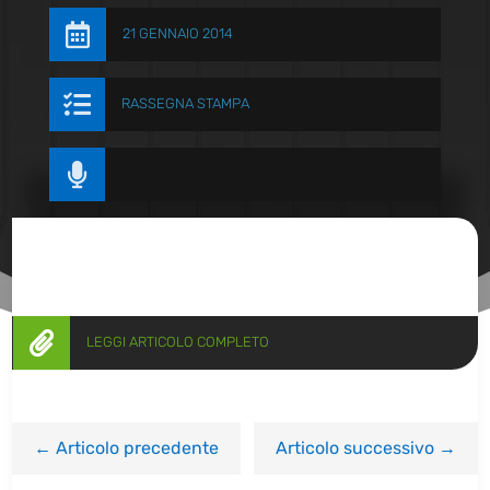

21 GENNAIO 2014

RASSEGNA STAMPA


LEGGI ARTICOLO COMPLETO
←
Articolo precedente
Articolo successivo
→