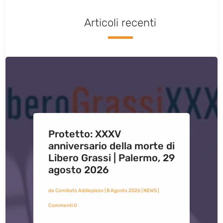
Articoli recenti
Protetto: XXXV
anniversario della morte di
Libero Grassi | Palermo, 29
agosto 2026
da
Comitato Addiopizzo
|
8 Agosto 2026
|
NEWS
|
Commenti 0