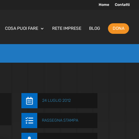
Home
Contatti
COSA PUOI FARE
RETE IMPRESE
BLOG
DONA

24 LUGLIO 2012

RASSEGNA STAMPA