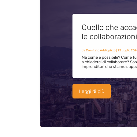
Quello che acca
le collaborazion
da
Comitato Addiopizzo
|
25 Luglio 202
Ma come è possibile? Come fun
a chiederci di collaborare? S
imprenditori che stiamo supp
Leggi di più