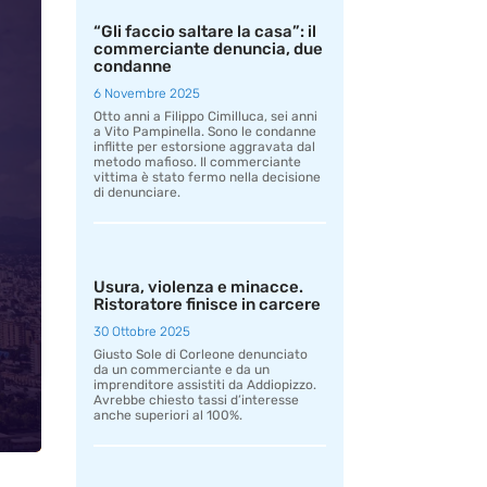
“Gli faccio saltare la casa”: il
commerciante denuncia, due
condanne
6 Novembre 2025
Otto anni a Filippo Cimilluca, sei anni
a Vito Pampinella. Sono le condanne
inflitte per estorsione aggravata dal
metodo mafioso. Il commerciante
vittima è stato fermo nella decisione
di denunciare.
Usura, violenza e minacce.
Ristoratore finisce in carcere
30 Ottobre 2025
Giusto Sole di Corleone denunciato
da un commerciante e da un
imprenditore assistiti da Addiopizzo.
Avrebbe chiesto tassi d’interesse
anche superiori al 100%.