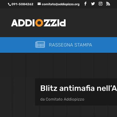
091-5084262
comitato@addiopizzo.org

RASSEGNA STAMPA
Blitz antimafia nell’
da
Comitato Addiopizzo