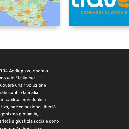
2004 Addiopizzo opera a
mo e in Sicilia per
uovere una rivoluzione
rale contro la mafia.
nsabilità individuale e
ttiva, partecipazione, libertà,
agonismo giovanile,
arietà e giustizia sociale sono
ori in cui Addiopizzo si