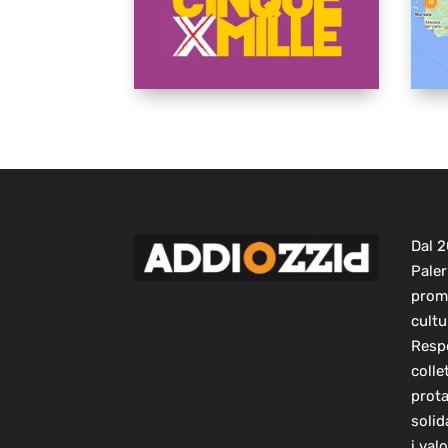
Dal 
Paler
prom
cultu
Respo
colle
prot
solid
i val