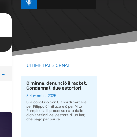

ULTIME DAI GIORNALI
→
Ciminna, denunciò il racket.
Condannati due estortori
8 Novembre 2025
Si è concluso con 8 anni di carcere
per Filippo Cimilluca e 6 per Vito
Pampinella il processo nato dalle
dichiarazioni del gestore di un bar,
che pagò per paura.