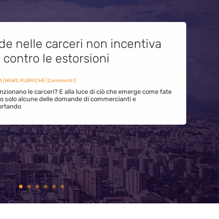
de nelle carceri non incentiva
i contro le estorsioni
6
|
NEWS
,
RUBRICHE
| Commenti 0
zionano le carceri? E alla luce di ciò che emerge come fate
ono solo alcune delle domande di commercianti e
ortando