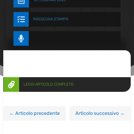


RASSEGNA STAMPA


LEGGI ARTICOLO COMPLETO
←
Articolo precedente
Articolo successivo
→