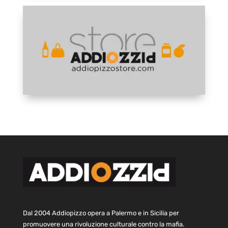
Dal 2004 Addiopizzo opera a Palermo e in Sicilia per
promuovere una rivoluzione culturale contro la mafia.