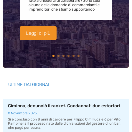
fate a chiederci di collaborare? Sono solo
alcune delle domande di commercianti e
imprenditori che stiamo supportando
Leggi di più
ULTIME DAI GIORNALI
Ciminna, denunciò il racket. Condannati due estortori
8 Novembre 2025
Si è concluso con 8 anni di carcere per Filippo Cimilluca e 6 per Vito
Pampinella il processo nato dalle dichiarazioni del gestore di un bar,
che pagò per paura.