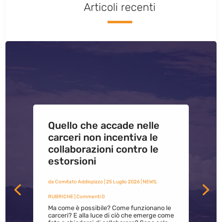
Articoli recenti
Quello che accade nelle
carceri non incentiva le
collaborazioni contro le
estorsioni
da
Comitato Addiopizzo
|
25 Luglio 2026
|
NEWS
,
RUBRICHE
| Commenti 0
Ma come è possibile? Come funzionano le
carceri? E alla luce di ciò che emerge come