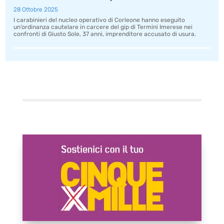
28 Ottobre 2025
I carabinieri del nucleo operativo di Corleone hanno eseguito
un’ordinanza cautelare in carcere del gip di Termini Imerese nei
confronti di Giusto Sole, 37 anni, imprenditore accusato di usura.