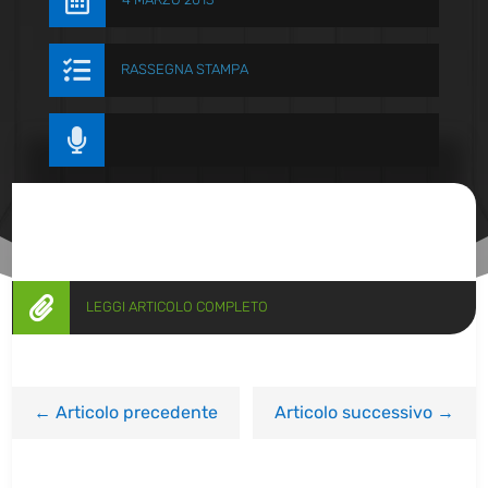


RASSEGNA STAMPA


LEGGI ARTICOLO COMPLETO
←
Articolo precedente
Articolo successivo
→