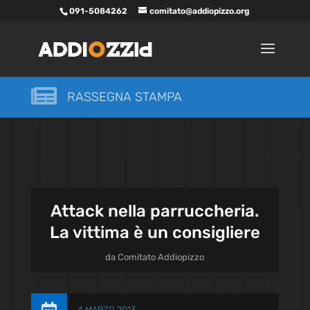
091-5084262
comitato@addiopizzo.org

RASSEGNA STAMPA
Attack nella parruccheria.
La vittima è un consigliere
da
Comitato Addiopizzo
4 MARZO 2013