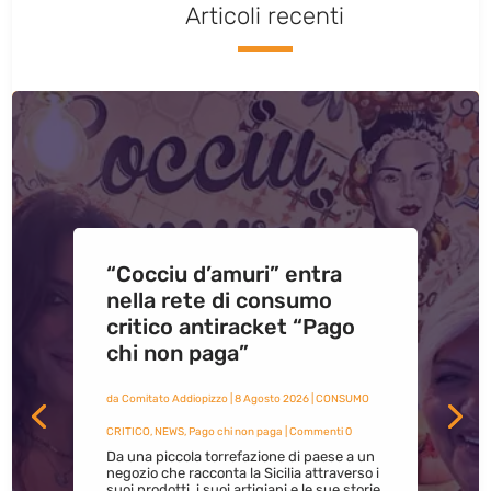
Articoli recenti
“Cocciu d’amuri” entra
nella rete di consumo
critico antiracket “Pago
chi non paga”
da
Comitato Addiopizzo
|
8 Agosto 2026
|
CONSUMO
CRITICO
,
NEWS
,
Pago chi non paga
| Commenti 0
Da una piccola torrefazione di paese a un
negozio che racconta la Sicilia attraverso i
suoi prodotti, i suoi artigiani e le sue storie.