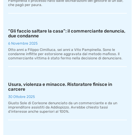
Pampinella il processo nato dalle dichiarazioni del gestore di un bar,
che pagò per paura.
“Gli faccio saltare la casa”: il commerciante denuncia,
due condanne
6 Novembre 2025
Otto anni a Filippo Cimilluca, sei anni a Vito Pampinella. Sono le
condanne inflitte per estorsione aggravata dal metodo mafioso. Il
commerciante vittima è stato fermo nella decisione di denunciare.
Usura, violenza e minacce. Ristoratore finisce in
carcere
30 Ottobre 2025
Giusto Sole di Corleone denunciato da un commerciante e da un
imprenditore assistiti da Addiopizzo. Avrebbe chiesto tassi
d’interesse anche superiori al 100%.