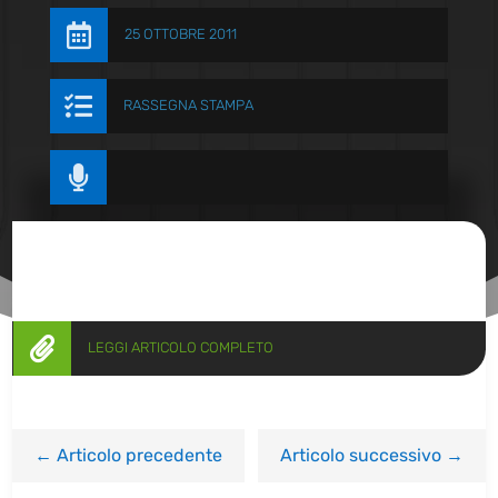

25 OTTOBRE 2011

RASSEGNA STAMPA


LEGGI ARTICOLO COMPLETO
←
Articolo precedente
Articolo successivo
→