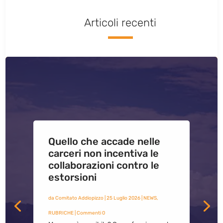
Articoli recenti
Quello che accade nelle
carceri non incentiva le
collaborazioni contro le
estorsioni
da
Comitato Addiopizzo
|
25 Luglio 2026
|
NEWS
,
RUBRICHE
| Commenti 0