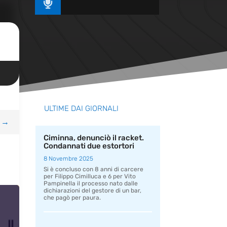

ULTIME DAI GIORNALI
→
Ciminna, denunciò il racket.
Condannati due estortori
8 Novembre 2025
Si è concluso con 8 anni di carcere
per Filippo Cimilluca e 6 per Vito
Pampinella il processo nato dalle
dichiarazioni del gestore di un bar,
che pagò per paura.