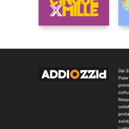
Dal 
Paler
prom
cultu
Respo
colle
prot
solid
i val