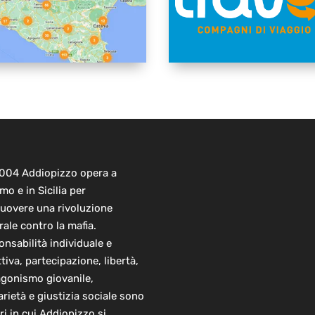
2004 Addiopizzo opera a
mo e in Sicilia per
uovere una rivoluzione
rale contro la mafia.
nsabilità individuale e
ttiva, partecipazione, libertà,
agonismo giovanile,
arietà e giustizia sociale sono
ori in cui Addiopizzo si