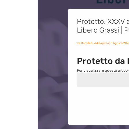
Protetto: XXXV a
Libero Grassi |
da
Comitato Addiopizzo
|
8 Agosto 202
Protetto da
Per visualizzare questo articol