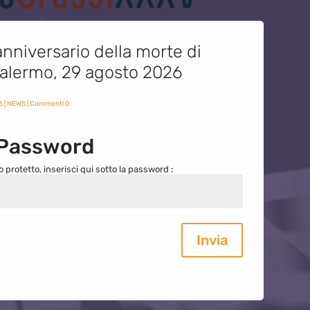
nniversario della morte di
 Palermo, 29 agosto 2026
6
|
NEWS
| Commenti 0
 Password
o protetto, inserisci qui sotto la password :
Invia