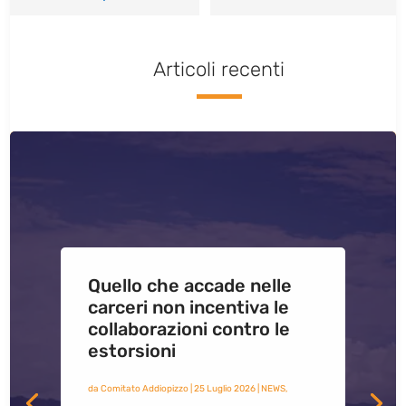
Articoli recenti
Quello che accade nelle
carceri non incentiva le
collaborazioni contro le
estorsioni
da
Comitato Addiopizzo
|
25 Luglio 2026
|
NEWS
,