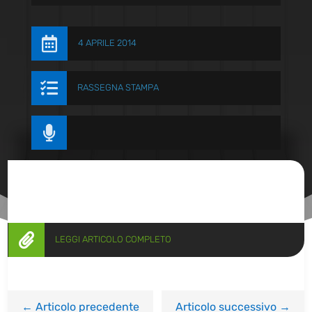

4 APRILE 2014

RASSEGNA STAMPA


LEGGI ARTICOLO COMPLETO
←
Articolo precedente
Articolo successivo
→