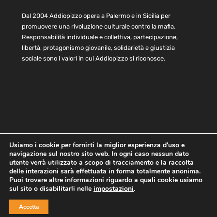
Dal 2004 Addiopizzo opera a Palermo e in Sicilia per
promuovere una rivoluzione culturale contro la mafia.
Responsabilità individuale e collettiva, partecipazione,
libertà, protagonismo giovanile, solidarietà e giustizia
sociale sono i valori in cui Addiopizzo si riconosce.
Usiamo i cookie per fornirti la miglior esperienza d'uso e
navigazione sul nostro sito web. In ogni caso nessun dato
Home
Statuto e bilancio
Contatti
utente verrà utilizzato a scopo di tracciamento e la raccolta
Privacy
Cookie
Child Protection Policy
delle interazioni sarà effettuata in forma totalmente anonima.
Puoi trovare altre informazioni riguardo a quali cookie usiamo
sul sito o disabilitarli nelle
impostazioni
.
Copyright © 2021 AddioPizzo | Tutti i diritti riservati | Sede
Accetta
Centrale: via Lincoln 131, 90133 Palermo