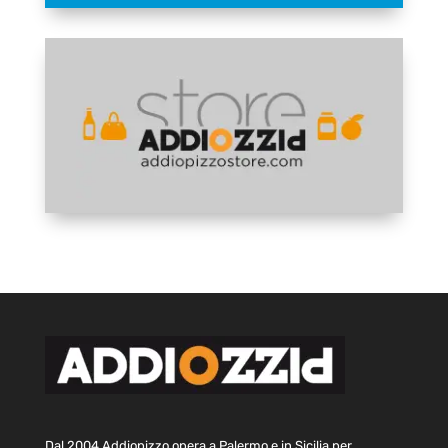
Dal 2004 Addiopizzo opera a Palermo e in Sicilia per