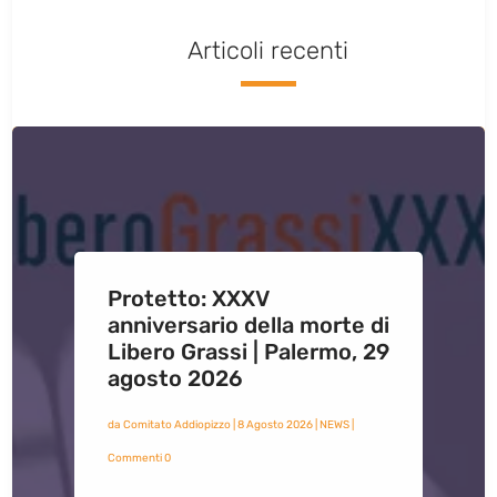
Articoli recenti
Protetto: XXXV
anniversario della morte di
Libero Grassi | Palermo, 29
agosto 2026
da
Comitato Addiopizzo
|
8 Agosto 2026
|
NEWS
|
Commenti 0