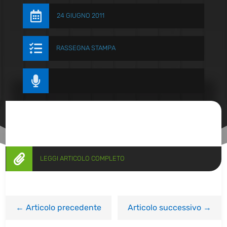

24 GIUGNO 2011

RASSEGNA STAMPA


LEGGI ARTICOLO COMPLETO
←
Articolo precedente
Articolo successivo
→