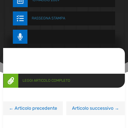


RASSEGNA STAMPA


LEGGI ARTICOLO COMPLETO
←
Articolo precedente
Articolo successivo
→