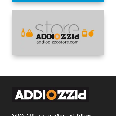
Dal 2004 Addiopizzo opera a Palermo e in Sicilia per