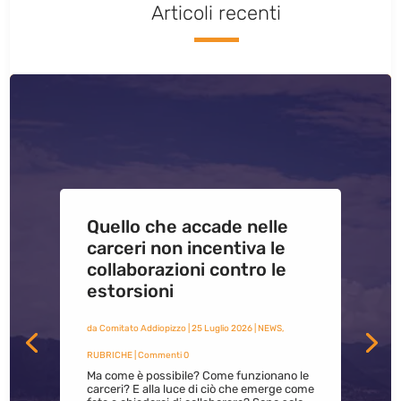
Articoli recenti
Quello che accade nelle
carceri non incentiva le
collaborazioni contro le
estorsioni
da
Comitato Addiopizzo
|
25 Luglio 2026
|
NEWS
,
RUBRICHE
| Commenti 0
Ma come è possibile? Come funzionano le
carceri? E alla luce di ciò che emerge come