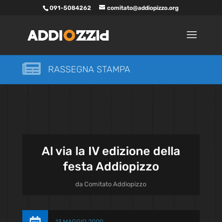
091-5084262
comitato@addiopizzo.org

RASSEGNA STAMPA
Al via la IV edizione della
festa Addiopizzo
da
Comitato Addiopizzo
13 MAGGIO 2009