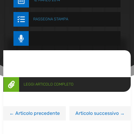


RASSEGNA STAMPA


LEGGI ARTICOLO COMPLETO
←
Articolo precedente
Articolo successivo
→