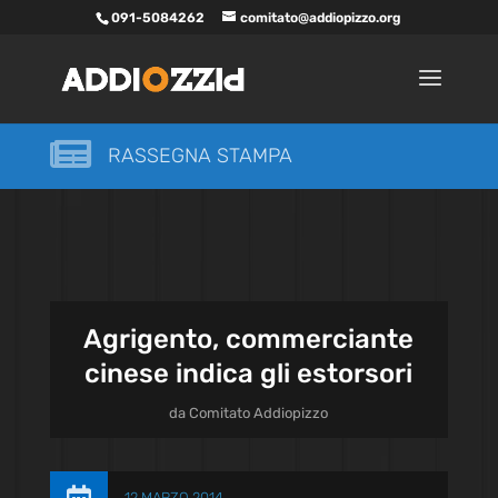
091-5084262
comitato@addiopizzo.org

RASSEGNA STAMPA
Agrigento, commerciante
cinese indica gli estorsori
da
Comitato Addiopizzo
12 MARZO 2014