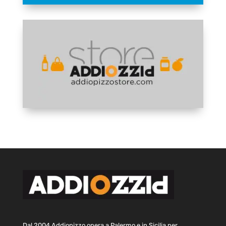
Dal 2004 Addiopizzo opera a Palermo e in Sicilia per