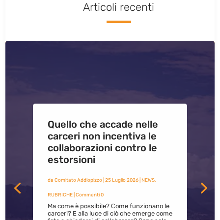
Articoli recenti
Quello che accade nelle
carceri non incentiva le
collaborazioni contro le
estorsioni
da
Comitato Addiopizzo
|
25 Luglio 2026
|
NEWS
,
RUBRICHE
| Commenti 0
Ma come è possibile? Come funzionano le
carceri? E alla luce di ciò che emerge come