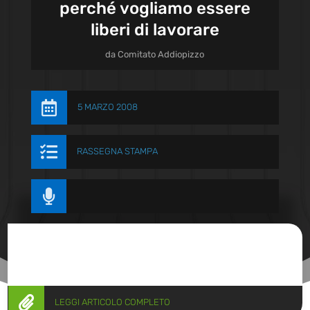
perché vogliamo essere
liberi di lavorare
da
Comitato Addiopizzo

5 MARZO 2008

RASSEGNA STAMPA


LEGGI ARTICOLO COMPLETO