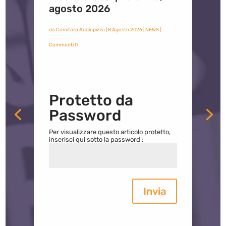
agosto 2026
da
Comitato Addiopizzo
|
8 Agosto 2026
|
NEWS
|
Commenti 0
Protetto da
Password
Per visualizzare questo articolo protetto,
inserisci qui sotto la password :
Invia