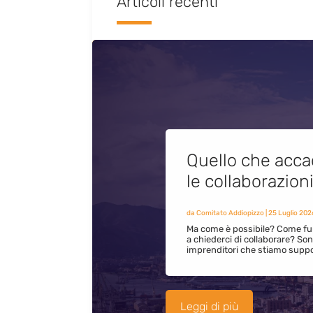
Articoli recenti
Quello che acca
le collaborazion
da
Comitato Addiopizzo
|
25 Luglio 202
Ma come è possibile? Come fun
a chiederci di collaborare? S
imprenditori che stiamo supp
Leggi di più