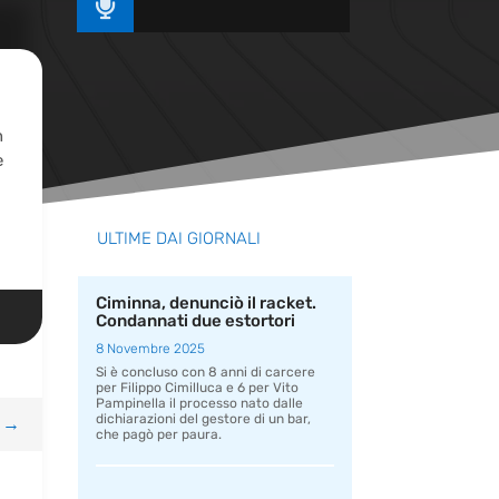

n
e
ULTIME DAI GIORNALI
Ciminna, denunciò il racket.
Condannati due estortori
8 Novembre 2025
Si è concluso con 8 anni di carcere
per Filippo Cimilluca e 6 per Vito
Pampinella il processo nato dalle
dichiarazioni del gestore di un bar,
→
che pagò per paura.