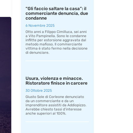
“Gli faccio saltare la casa”: il
commerciante denuncia, due
condanne
6 Novembre 2025
Otto anni a Filippo Cimilluca, sei anni
a Vito Pampinella. Sono le condanne
inflitte per estorsione aggravata dal
metodo mafioso. Il commerciante
vittima è stato fermo nella decisione
di denunciare.
Usura, violenza e minacce.
Ristoratore finisce in carcere
30 Ottobre 2025
Giusto Sole di Corleone denunciato
da un commerciante e da un
imprenditore assistiti da Addiopizzo.
Avrebbe chiesto tassi d’interesse
anche superiori al 100%.