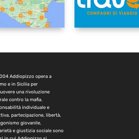
2004 Addiopizzo opera a
mo e in Sicilia per
uovere una rivoluzione
rale contro la mafia.
nsabilità individuale e
ttiva, partecipazione, libertà,
agonismo giovanile,
arietà e giustizia sociale sono
ori in cui Addiopizzo si