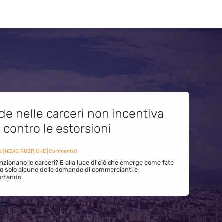
de nelle carceri non incentiva
i contro le estorsioni
6
|
NEWS
,
RUBRICHE
| Commenti 0
zionano le carceri? E alla luce di ciò che emerge come fate
ono solo alcune delle domande di commercianti e
ortando