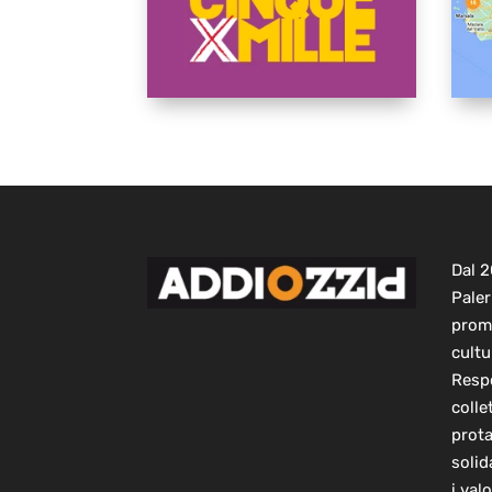
Dal 
Paler
prom
cultu
Respo
colle
prot
solid
i val