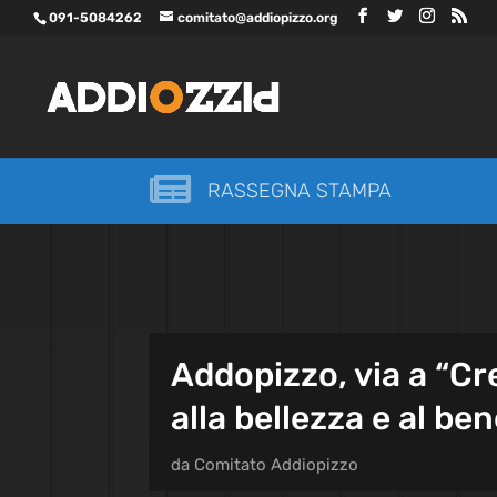
091-5084262
comitato@addiopizzo.org

RASSEGNA STAMPA
Addopizzo, via a “Cr
alla bellezza e al b
da
Comitato Addiopizzo