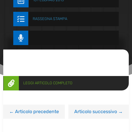


RASSEGNA STAMPA


LEGGI ARTICOLO COMPLETO
←
Articolo precedente
Articolo successivo
→