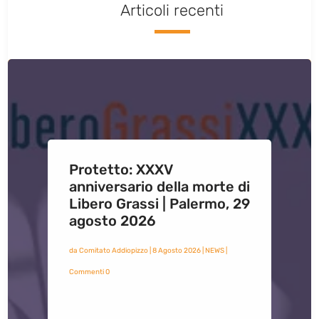
Articoli recenti
Protetto: XXXV
anniversario della morte di
Libero Grassi | Palermo, 29
agosto 2026
da
Comitato Addiopizzo
|
8 Agosto 2026
|
NEWS
|
Commenti 0