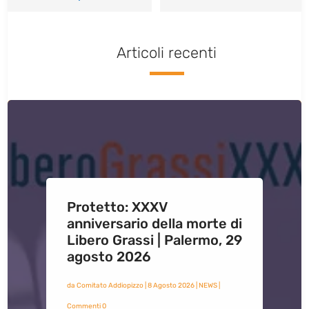
Articoli recenti
Protetto: XXXV
anniversario della morte di
Libero Grassi | Palermo, 29
agosto 2026
da
Comitato Addiopizzo
|
8 Agosto 2026
|
NEWS
|
Commenti 0