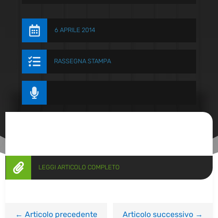

6 APRILE 2014

RASSEGNA STAMPA


LEGGI ARTICOLO COMPLETO
←
Articolo precedente
Articolo successivo
→