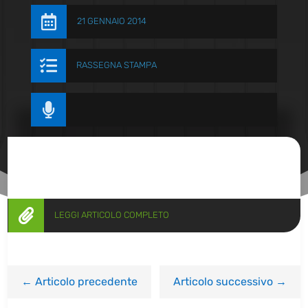

21 GENNAIO 2014

RASSEGNA STAMPA


LEGGI ARTICOLO COMPLETO
←
Articolo precedente
Articolo successivo
→