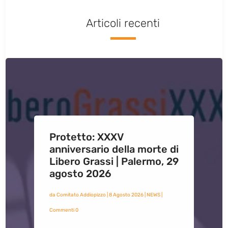
Articoli recenti
Protetto: XXXV
anniversario della morte di
Libero Grassi | Palermo, 29
agosto 2026
da
Comitato Addiopizzo
|
8 Agosto 2026
|
NEWS
|
Commenti 0