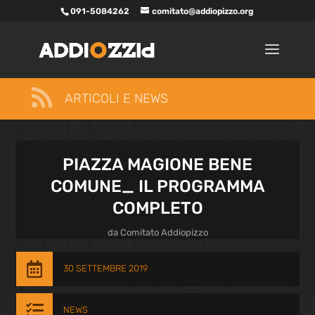
091-5084262
comitato@addiopizzo.org

ARTICOLI E NEWS
PIAZZA MAGIONE BENE
COMUNE_ IL PROGRAMMA
COMPLETO
da
Comitato Addiopizzo

30 SETTEMBRE 2019

NEWS