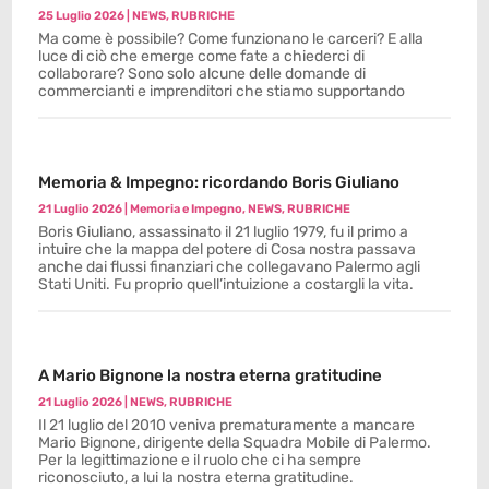
25 Luglio 2026
|
NEWS
,
RUBRICHE
Ma come è possibile? Come funzionano le carceri? E alla
luce di ciò che emerge come fate a chiederci di
collaborare? Sono solo alcune delle domande di
commercianti e imprenditori che stiamo supportando
Memoria & Impegno: ricordando Boris Giuliano
21 Luglio 2026
|
Memoria e Impegno
,
NEWS
,
RUBRICHE
Boris Giuliano, assassinato il 21 luglio 1979, fu il primo a
intuire che la mappa del potere di Cosa nostra passava
anche dai flussi finanziari che collegavano Palermo agli
Stati Uniti. Fu proprio quell’intuizione a costargli la vita.
A Mario Bignone la nostra eterna gratitudine
21 Luglio 2026
|
NEWS
,
RUBRICHE
Il 21 luglio del 2010 veniva prematuramente a mancare
Mario Bignone, dirigente della Squadra Mobile di Palermo.
Per la legittimazione e il ruolo che ci ha sempre
riconosciuto, a lui la nostra eterna gratitudine.