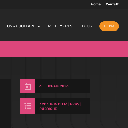
Home
Contatti
COSA PUOI FARE
RETE IMPRESE
BLOG
DONA

6 FEBBRAIO 2026

ACCADE IN CITTÀ
|
NEWS
|
RUBRICHE