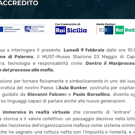
nua a interrogare il presente.
Lunedì 9 febbraio
dalle ore 10:
one di Palermo
, il MUST-Museo Stazione 23 Maggio di Cap
a, tecnologia e responsabilità civile:
Dentro il Maxiproces
o del processo alla mafia
.
sione per tornare fisicamente e simbolicamente in uno dei luo
ocratica del nostro Paese. L’
Aula Bunker
, costruita per ospitare
ia guidato da
Giovanni Falcon
e e
Paolo Borsellino
, diventa o
erso linguaggi capaci di parlare anche alle nuove generazioni.
a immersiva in realtà virtuale
che consente di “entrare” 
storica e il valore collettivo: un passaggio decisivo nella lott
obbe l’esistenza dell’organizzazione mafiosa come sistema crimin
o che ha segnato una rottura netta con l’impunità e l’omertà, e 