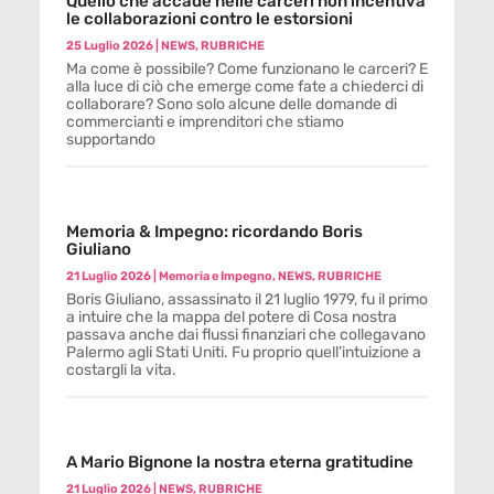
Quello che accade nelle carceri non incentiva
le collaborazioni contro le estorsioni
25 Luglio 2026
|
NEWS
,
RUBRICHE
Ma come è possibile? Come funzionano le carceri? E
alla luce di ciò che emerge come fate a chiederci di
collaborare? Sono solo alcune delle domande di
commercianti e imprenditori che stiamo
supportando
Memoria & Impegno: ricordando Boris
Giuliano
21 Luglio 2026
|
Memoria e Impegno
,
NEWS
,
RUBRICHE
Boris Giuliano, assassinato il 21 luglio 1979, fu il primo
a intuire che la mappa del potere di Cosa nostra
passava anche dai flussi finanziari che collegavano
Palermo agli Stati Uniti. Fu proprio quell’intuizione a
costargli la vita.
A Mario Bignone la nostra eterna gratitudine
21 Luglio 2026
|
NEWS
,
RUBRICHE