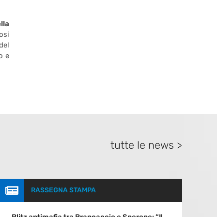
lla
osi
del
o e
tutte le news >

RASSEGNA STAMPA
Blitz antimafia tra Brancaccio e Sperone: “Il