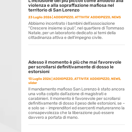
L’inclusione dei più piccoli come antidoto alla
violenza e alla sopraffazione mafiosa nel
territorio di San Lorenzo
23 Luglio 2026
|
ADDIOPIZZO
,
ATTIVITA' ADDIOPIZZO
,
NEWS
Abbiamo incontrato i bambini dell’associazione
“Crescere insieme si può”, nel quartiere di Tommaso
Natale, per un laboratorio dedicato ai temi della
cittadinanza attiva e dell’impegno civile.
Adesso il momento è più che mai favorevole
per scrollarsi definitivamente di dosso le
estorsioni
13 Luglio 2026
|
ADDIOPIZZO
,
ATTIVITA' ADDIOPIZZO
,
NEWS
,
slider
Il mandamento mafioso San Lorenzo è stato ancora
una volta colpito dall’azione di magistrati e
carabinieri. Il momento è favorevole per scrollarsi
definitivamente di dosso il peso delle estorsioni, se –
e solo se – imprenditori ed esercenti matureranno la
consapevolezza che la liberazione può essere
davvero a portata di mano.