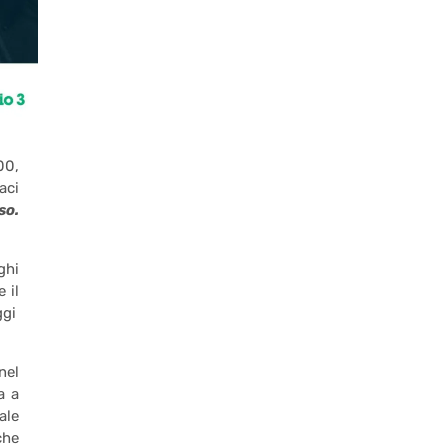
00,
aci
so.
ghi
 il
ggi
nel
a a
ale
che