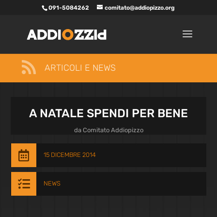
091-5084262
comitato@addiopizzo.org

ARTICOLI E NEWS
A NATALE SPENDI PER BENE
da
Comitato Addiopizzo

15 DICEMBRE 2014

NEWS