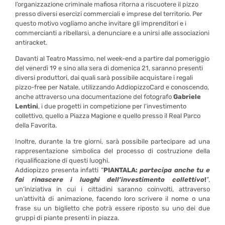
l’organizzazione criminale mafiosa ritorna a riscuotere il pizzo
presso diversi esercizi commerciali e imprese del territorio. Per
questo motivo vogliamo anche invitare gli imprenditori e i
commercianti a ribellarsi, a denunciare e a unirsi alle associazioni
antiracket.
Davanti al Teatro Massimo, nel week-end a partire dal pomeriggio
del venerdì 19 e sino alla sera di domenica 21, saranno presenti
diversi produttori, dai quali sarà possibile acquistare i regali
pizzo-free per Natale, utilizzando AddiopizzoCard e conoscendo,
anche attraverso una documentazione del fotografo
Gabriele
Lentini
, i due progetti in competizione per l’investimento
collettivo, quello a Piazza Magione e quello presso il Real Parco
della Favorita.
Inoltre, durante la tre giorni, sarà possibile partecipare ad una
rappresentazione simbolica del processo di costruzione della
riqualificazione di questi luoghi.
Addiopizzo presenta infatti “
PIANTALA:
partecipa anche tu e
fai rinascere i luoghi dell’investimento collettivo
!
”,
un’iniziativa in cui i cittadini saranno coinvolti, attraverso
un’attività di animazione, facendo loro scrivere il nome o una
frase su un biglietto che potrà essere riposto su uno dei due
gruppi di piante presenti in piazza.