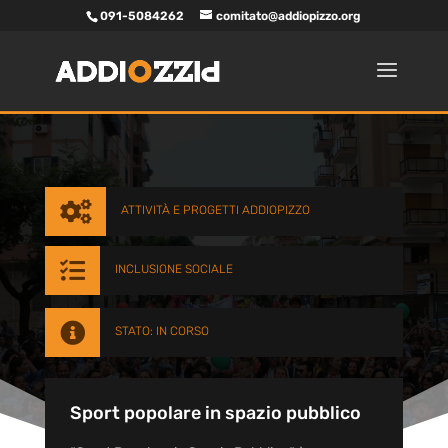
091-5084262
comitato@addiopizzo.org

ATTIVITÀ E PROGETTI ADDIOPIZZO

INCLUSIONE SOCIALE

STATO: IN CORSO
Sport popolare in spazio pubblico