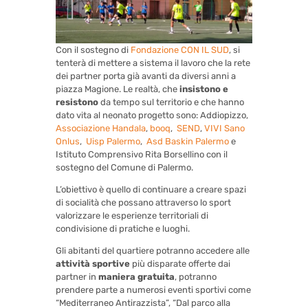
Con il sostegno di
Fondazione CON IL SUD
, si
tenterà di mettere a sistema il lavoro che la rete
dei partner porta già avanti da diversi anni a
piazza Magione. Le realtà, che
insistono e
resistono
da tempo sul territorio e che hanno
dato vita al neonato progetto sono: Addiopizzo,
Associazione Handala
,
booq
,
SEND
,
VIVI Sano
Onlus
,
Uisp Palermo
,
Asd Baskin Palermo
e
Istituto Comprensivo Rita Borsellino con il
sostegno del Comune di Palermo.
L’obiettivo è quello di continuare a creare spazi
di socialità che possano attraverso lo sport
valorizzare le esperienze territoriali di
condivisione di pratiche e luoghi.
Gli abitanti del quartiere potranno accedere alle
attività sportive
più disparate offerte dai
partner in
maniera gratuita
, potranno
prendere parte a numerosi eventi sportivi come
“Mediterraneo Antirazzista”, “Dal parco alla