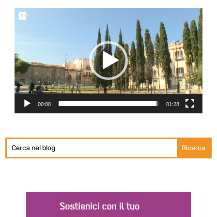
Video
Player
00:00
01:28