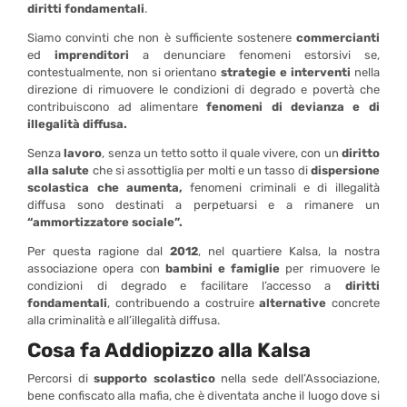
diritti fondamentali
.
Siamo convinti che non è sufficiente sostenere
commercianti
ed
imprenditori
a denunciare fenomeni estorsivi se,
contestualmente, non si orientano
strategie e interventi
nella
direzione di rimuovere le condizioni di degrado e povertà che
contribuiscono ad alimentare
fenomeni di devianza e di
illegalità diffusa.
Senza
lavoro
, senza un tetto sotto il quale vivere, con un
diritto
alla salute
che si assottiglia per molti e un tasso di
dispersione
scolastica che aumenta,
fenomeni criminali e di illegalità
diffusa sono destinati a perpetuarsi e a rimanere un
“ammortizzatore sociale”.
Per questa ragione dal
2012
, nel quartiere Kalsa, la nostra
associazione opera con
bambini e famiglie
per rimuovere le
condizioni di degrado e facilitare l’accesso a
diritti
fondamentali
, contribuendo a costruire
alternative
concrete
alla criminalità e all’illegalità diffusa.
Cosa fa Addiopizzo alla Kalsa
Percorsi di
supporto scolastico
nella sede dell’Associazione,
bene confiscato alla mafia, che è diventata anche il luogo dove si