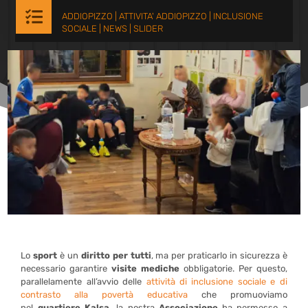

ADDIOPIZZO
|
ATTIVITA' ADDIOPIZZO
|
INCLUSIONE
SOCIALE
|
NEWS
|
SLIDER
Lo
sport
è un
diritto per tutti
, ma per praticarlo in sicurezza è
necessario garantire
visite mediche
obbligatorie. Per questo,
parallelamente all’avvio delle
attività di inclusione sociale e di
contrasto alla povertà educativa
che promuoviamo
nel
quartiere Kalsa,
la nostra
Associazione
ha permesso a