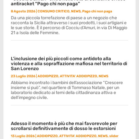
antiracket “Pago chi non paga”
8 Agosto 2026
|
CONSUMO CRITICO
,
NEWS
,
Pago chi non paga
Da una piccola torrefazione di paese a un negozio che
racconta la Sicilia attraverso i suoi prodotti, i suoi artigiani e
le sue storie. È il percorso di Cocciu d’Amuri, in via Di Maggio
21 a Isola delle Femmine.
L’inclusione dei più piccoli come antidoto alla
violenza e alla sopraffazione mafiosa nel territorio di
San Lorenzo
23 Luglio 2026
|
ADDIOPIZZO
,
ATTIVITA' ADDIOPIZZO
,
NEWS
Abbiamo incontrato i bambini dell’associazione “Crescere
insieme si può”, nel quartiere di Tommaso Natale, per un
laboratorio dedicato ai temi della cittadinanza attiva e
dell’impegno civile.
Adesso il momento è più che mai favorevole per
scrollarsi definitivamente di dosso le estorsioni
13 Luglio 2026
|
ADDIOPIZZO
,
ATTIVITA' ADDIOPIZZO
,
NEWS
,
slider