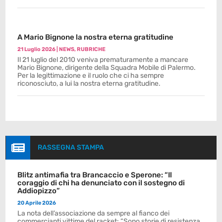
A Mario Bignone la nostra eterna gratitudine
21 Luglio 2026
|
NEWS
,
RUBRICHE
Il 21 luglio del 2010 veniva prematuramente a mancare
Mario Bignone, dirigente della Squadra Mobile di Palermo.
Per la legittimazione e il ruolo che ci ha sempre
riconosciuto, a lui la nostra eterna gratitudine.

RASSEGNA STAMPA
Blitz antimafia tra Brancaccio e Sperone: “Il
coraggio di chi ha denunciato con il sostegno di
Addiopizzo”
20 Aprile 2026
La nota dell’associazione da sempre al fianco dei
commercianti vittime del racket: “Sono storie di resistenza