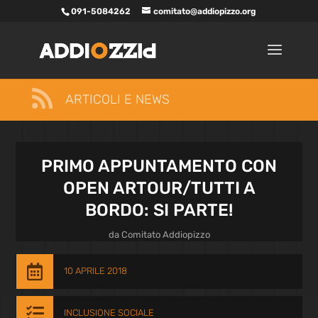
091-5084262
comitato@addiopizzo.org

ARTICOLI E NEWS
PRIMO APPUNTAMENTO CON
OPEN ARTOUR/TUTTI A
BORDO: SI PARTE!
da
Comitato Addiopizzo

10 APRILE 2018

INCLUSIONE SOCIALE