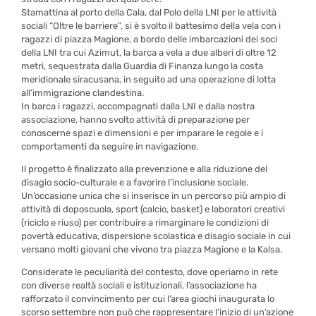
Stamattina al porto della Cala, dal Polo della LNI per le attività
sociali “Oltre le barriere”, si è svolto il battesimo della vela con i
ragazzi di piazza Magione, a bordo delle imbarcazioni dei soci
della LNI tra cui Azimut, la barca a vela a due alberi di oltre 12
metri, sequestrata dalla Guardia di Finanza lungo la costa
meridionale siracusana, in seguito ad una operazione di lotta
all’immigrazione clandestina.
In barca i ragazzi, accompagnati dalla LNI e dalla nostra
associazione, hanno svolto attività di preparazione per
conoscerne spazi e dimensioni e per imparare le regole e i
comportamenti da seguire in navigazione.
Il progetto è finalizzato alla prevenzione e alla riduzione del
disagio socio-culturale e a favorire l’inclusione sociale.
Un’occasione unica che si inserisce in un percorso più ampio di
attività di doposcuola, sport (calcio, basket) e laboratori creativi
(riciclo e riuso) per contribuire a rimarginare le condizioni di
povertà educativa, dispersione scolastica e disagio sociale in cui
versano molti giovani che vivono tra piazza Magione e la Kalsa.
Considerate le peculiarità del contesto, dove operiamo in rete
con diverse realtà sociali e istituzionali, l’associazione ha
rafforzato il convincimento per cui l’area giochi inaugurata lo
scorso settembre non può che rappresentare l’inizio di un’azione