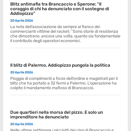
Blitz antimafia tra Brancaccio e Sperone: “Il
coraggio di chi ha denunciato con il sostegno di
Addiopizzo”
20 Aprile 2026
La nota dell’associazione da sempre al fianco dei
commercianti vittime del racket: “Sono storie di resistenza
che dimostrano, ancora una volta, quanto sia fondamentale
il contributo degli operatori economici.
Il blitz di Palermo, Addiopizzo pungola la politica
20 Aprile 2026
Pioggia di complimenti a forze dell’ordine e magistrati per il
blitz che ha portato a 32 fermi a Palermo. L’operazione ha
colpito il mandamento mafioso di Brancaccio.
Due quartieri nella morsa del pizzo. E solo un
imprenditore ha denunciato
20 Aprile 2026
Nelle ultime settimane i picciotti dei clan di Brancaccio e