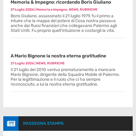
Memoria & Impegno: ricordando Boris Giuliano
21 Luglio 2026
|
Memoria e Impegno
,
NEWS
,
RUBRICHE
Boris Giuliano, assassinato il 21 luglio 1979, fu il primo a
intuire che la mappa del potere di Cosa nostra passava
anche dai flussi finanziari che collegavano Palermo agli
Stati Uniti. Fu proprio quell’intuizione a costargli la vita.
A Mario Bignone la nostra eterna gratitudine
21 Luglio 2026
|
NEWS
,
RUBRICHE
Il 21 luglio del 2010 veniva prematuramente a mancare
Mario Bignone, dirigente della Squadra Mobile di Palermo.
Per la legittimazione e il ruolo che ci ha sempre
riconosciuto, a lui la nostra eterna gratitudine.

RASSEGNA STAMPA