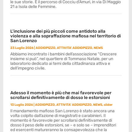
le sue storie. È il percorso di Cocciu d’Amuri, in via Di Maggio
21 a Isola delle Femmine.
L’inclusione dei più piccoli come antidoto alla
violenza e alla sopraffazione mafiosa nel territorio di
San Lorenzo
23 Luglio 2026
|
ADDIOPIZZO
,
ATTIVITA' ADDIOPIZZO
,
NEWS
Abbiamo incontrato i bambini dell’associazione “Crescere
insieme si può”, nel quartiere di Tommaso Natale, per un
laboratorio dedicato ai temi della cittadinanza attiva e
dell’impegno civile.
Adesso il momento è più che mai favorevole per
scrollarsi definitivamente di dosso le estorsioni
13 Luglio 2026
|
ADDIOPIZZO
,
ATTIVITA' ADDIOPIZZO
,
NEWS
,
slider
Il mandamento mafioso San Lorenzo è stato ancora una
volta colpito dall’azione di magistrati e carabinieri. Il
momento è favorevole per scrollarsi definitivamente di
dosso il peso delle estorsioni, se – e solo se – imprenditori
ed esercenti matureranno la consapevolezza che la