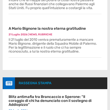
intuire che la mappa del potere di Cosa nostra passava
anche dai flussi finanziari che collegavano Palermo agli
Stati Uniti. Fu proprio quell’intuizione a costargli la vita.
A Mario Bignone la nostra eterna gratitudine
21 Luglio 2026
|
NEWS
,
RUBRICHE
Il 21 luglio del 2010 veniva prematuramente a mancare
Mario Bignone, dirigente della Squadra Mobile di Palermo.
Per la legittimazione e il ruolo che ci ha sempre
riconosciuto, a lui la nostra eterna gratitudine.

RASSEGNA STAMPA
Blitz antimafia tra Brancaccio e Sperone: “Il
coraggio di chi ha denunciato con il sostegno di
Addiopizzo”