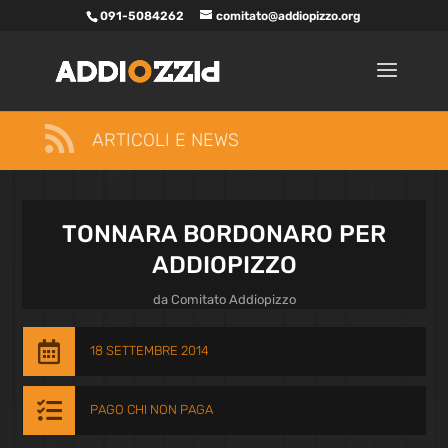
091-5084262
comitato@addiopizzo.org

ARTICOLI E NEWS
TONNARA BORDONARO PER
ADDIOPIZZO
da
Comitato Addiopizzo

18 SETTEMBRE 2014

PAGO CHI NON PAGA