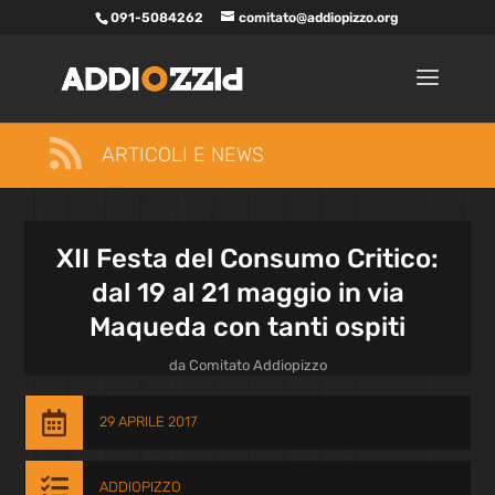
091-5084262
comitato@addiopizzo.org

ARTICOLI E NEWS
XII Festa del Consumo Critico:
dal 19 al 21 maggio in via
Maqueda con tanti ospiti
da
Comitato Addiopizzo

29 APRILE 2017

ADDIOPIZZO