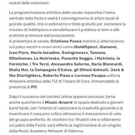
racket delle estorsioni.
La programmazione artistica delle serate rispecchia il tema
centrale della festa e vedrà il coinvolgimento di artisti locali di
grande qualità, che si esibiranno a titolo gratuito per sostenere la
mission di Addiopizzo e sensibilizzare il pubblico ai temi e alle
pratiche promosse dall’associazione.
A presentare le serate,
Cristiano Pasca
mentre si alterneranno
sul palco vecchi e nuovi amici come
iSoldiSpicci, iSansoni,
Ivan Fiore, Mario Incudine, Swingrowers, Tamuna,
Othelloman, Le Matrioske, Ponente Seggio, i Matrimia, le
Formiche, i Tre Terzi, Alessandra Salerno, Daria Biancardi,
Giulia Mei, la Compagnia S’kalsa, gli Ottoni Animati, Jack &
the Starlighters, Roberto Pizzo e Lorenzo Pasqua
sotto la
direzione artistica della TIZ di Tiziano Di Cara. Immancabile la
presenza di
Pif
.
Dopo il successo del contest online appena concluso, torna
anche quest’anno il
Miusic Avuord
, lo spazio dedicato a giovani
band locali, con l’intento di valorizzare la creatività giovanile e di
incentivare il consumo critico attraverso il meccanismo di voto
del gruppo preferito. Al vincitore tra i finalisti che si sfideranno
sul palco della Festa, sarà offerta la registrazione di un singolo,
dalla Music Academy Network di Palermo.