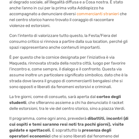
al degrado sociale, all’illegalità diffusa e a Cosa nostra. È stato
anche l’anno in cui per la prima volta Addiopizzo ha
accompagnato a denunciare diversi
commercianti stranieri
che
nel centro storico hanno trovato il coraggio di raccontare
violenze ed estorsioni.
Con l’intento di valorizzare tutto questo, la Festa/Fiera del
consumo critico si rinnova a partire dalla sua location, perché gli
spazi rappresentano anche contenuti importanti.
È per questo che la cornice designata per l’iniziativa è via
Maqueda, rinnovata strada della nostra città, luogo per favorire
l’incontro e, come sempre, il dialogo e il confronto. Questa via
assume inoltre un particolare significato simbolico, dato che è la
strada dove lavora il gruppo di
commercianti bengalesi che si
sono opposti e liberati da fenomeni estorsivi e criminali.
La tre giorni, come di consueto, sarà aperta dal
corteo degli
studenti
, che sfileranno assieme a chi ha denunciato il racket
delle estorsioni, tra le vie del centro storico, sino a piazza Verdi.
Il programma, come ogni anno, prevederà
dibattiti, incontri (di
cui ospiti e temi saranno resi noti tra pochi giorni), visite
guidate e spettacoli.
E soprattutto la
presenza degli
operatori economici
che si sono liberati dal fenomeno del