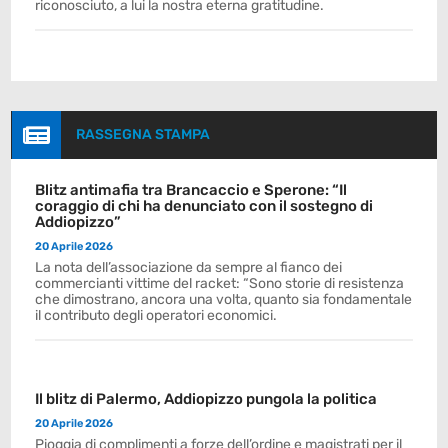
riconosciuto, a lui la nostra eterna gratitudine.

RASSEGNA STAMPA
Blitz antimafia tra Brancaccio e Sperone: “Il
coraggio di chi ha denunciato con il sostegno di
Addiopizzo”
20 Aprile 2026
La nota dell’associazione da sempre al fianco dei
commercianti vittime del racket: “Sono storie di resistenza
che dimostrano, ancora una volta, quanto sia fondamentale
il contributo degli operatori economici.
Il blitz di Palermo, Addiopizzo pungola la politica
20 Aprile 2026
Pioggia di complimenti a forze dell’ordine e magistrati per il