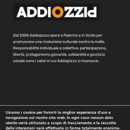
Dal 2004 Addiopizzo opera a Palermo e in Sicilia per
promuovere una rivoluzione culturale contro la mafia.
Responsabilità individuale e collettiva, partecipazione,
libertà, protagonismo giovanile, solidarietà e giustizia
sociale sono i valori in cui Addiopizzo si riconosce.
Usiamo i cookie per fornirti la miglior esperienza d'uso e
navigazione sul nostro sito web. In ogni caso nessun dato
Home
Statuto e bilancio
Contatti
utente verrà utilizzato a scopo di tracciamento e la raccolta
Privacy
Cookie
Child Protection Policy
delle interazioni sarà effettuata in forma totalmente anonima.