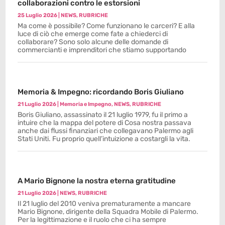
collaborazioni contro le estorsioni
25 Luglio 2026
|
NEWS
,
RUBRICHE
Ma come è possibile? Come funzionano le carceri? E alla
luce di ciò che emerge come fate a chiederci di
collaborare? Sono solo alcune delle domande di
commercianti e imprenditori che stiamo supportando
Memoria & Impegno: ricordando Boris Giuliano
21 Luglio 2026
|
Memoria e Impegno
,
NEWS
,
RUBRICHE
Boris Giuliano, assassinato il 21 luglio 1979, fu il primo a
intuire che la mappa del potere di Cosa nostra passava
anche dai flussi finanziari che collegavano Palermo agli
Stati Uniti. Fu proprio quell’intuizione a costargli la vita.
A Mario Bignone la nostra eterna gratitudine
21 Luglio 2026
|
NEWS
,
RUBRICHE
Il 21 luglio del 2010 veniva prematuramente a mancare
Mario Bignone, dirigente della Squadra Mobile di Palermo.
Per la legittimazione e il ruolo che ci ha sempre