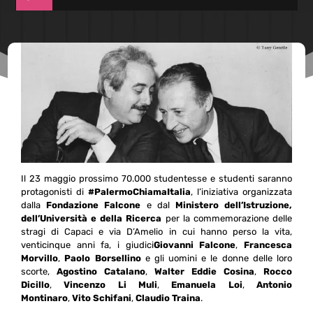
Il 23 maggio prossimo 70.000 studentesse e studenti saranno
protagonisti di
#PalermoChiamaItalia
, l’iniziativa organizzata
dalla
Fondazione Falcone
e dal
Ministero dell’Istruzione,
dell’Università e della Ricerca
per la commemorazione delle
stragi di Capaci e via D’Amelio in cui hanno perso la vita,
venticinque anni fa, i giudici
Giovanni Falcone
,
Francesca
Morvillo
,
Paolo Borsellino
e gli uomini e le donne delle loro
scorte,
Agostino Catalano
,
Walter Eddie Cosina
,
Rocco
Dicillo
,
Vincenzo Li Muli
,
Emanuela Loi
,
Antonio
Montinaro
,
Vito Schifani
,
Claudio Traina
.