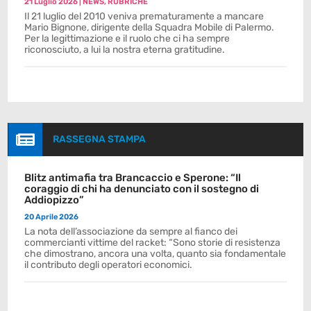
21 Luglio 2026
|
NEWS
,
RUBRICHE
Il 21 luglio del 2010 veniva prematuramente a mancare
Mario Bignone, dirigente della Squadra Mobile di Palermo.
Per la legittimazione e il ruolo che ci ha sempre
riconosciuto, a lui la nostra eterna gratitudine.

RASSEGNA STAMPA
Blitz antimafia tra Brancaccio e Sperone: “Il
coraggio di chi ha denunciato con il sostegno di
Addiopizzo”
20 Aprile 2026
La nota dell’associazione da sempre al fianco dei
commercianti vittime del racket: “Sono storie di resistenza
che dimostrano, ancora una volta, quanto sia fondamentale
il contributo degli operatori economici.