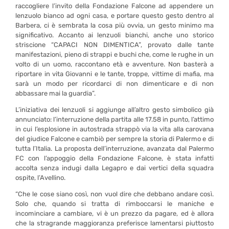
raccogliere l’invito della Fondazione Falcone ad appendere un
lenzuolo bianco ad ogni casa, e portare questo gesto dentro al
Barbera, ci è sembrata la cosa più ovvia, un gesto minimo ma
significativo. Accanto ai lenzuoli bianchi, anche uno storico
striscione “CAPACI NON DIMENTICA”, provato dalle tante
manifestazioni, pieno di strappi e buchi che, come le rughe in un
volto di un uomo, raccontano età e avventure. Non basterà a
riportare in vita Giovanni e le tante, troppe, vittime di mafia, ma
sarà un modo per ricordarci di non dimenticare e di non
abbassare mai la guardia”.
L’iniziativa dei lenzuoli si aggiunge all’altro gesto simbolico già
annunciato: l’interruzione della partita alle 17.58 in punto, l’attimo
in cui l’esplosione in autostrada strappò via la vita alla carovana
del giudice Falcone e cambiò per sempre la storia di Palermo e di
tutta l’Italia. La proposta dell’interruzione, avanzata dal Palermo
FC con l’appoggio della Fondazione Falcone, è stata infatti
accolta senza indugi dalla Legapro e dai vertici della squadra
ospite, l’Avellino.
“Che le cose siano così, non vuol dire che debbano andare così.
Solo che, quando si tratta di rimboccarsi le maniche e
incominciare a cambiare, vi è un prezzo da pagare, ed è allora
che la stragrande maggioranza preferisce lamentarsi piuttosto