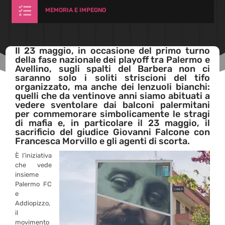

MEMORIA E IMPEGNO
Il 23 maggio, in occasione del primo turno
della fase nazionale dei playoff tra Palermo e
Avellino, sugli spalti del Barbera non ci
saranno solo i soliti striscioni del tifo
organizzato, ma anche dei lenzuoli bianchi:
quelli che da ventinove anni siamo abituati a
vedere sventolare dai balconi palermitani
per commemorare simbolicamente le stragi
di mafia e, in particolare il 23 maggio, il
sacrificio del giudice Giovanni Falcone con
Francesca Morvillo e gli agenti di scorta.
È l’iniziativa
che vede
insieme
Palermo FC
e
Addiopizzo,
il
movimento