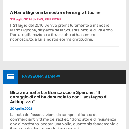
A Mario Bignone la nostra eterna gratitudine
21 Luglio 2026
|
NEWS
,
RUBRICHE
Il 21 luglio del 2010 veniva prematuramente a mancare
Mario Bignone, dirigente della Squadra Mobile di Palermo.
Per la legittimazione e il ruolo che ci ha sempre
riconosciuto, a lui la nostra eterna gratitudine.

RASSEGNA STAMPA
Blitz antimafia tra Brancaccio e Sperone: “Il
coraggio di chi ha denunciato con il sostegno di
Addiopizzo”
20 Aprile 2026
La nota dell’associazione da sempre al fianco dei
commercianti vittime del racket: “Sono storie di resistenza
che dimostrano, ancora una volta, quanto sia fondamentale
il contributo degli operatori economici.