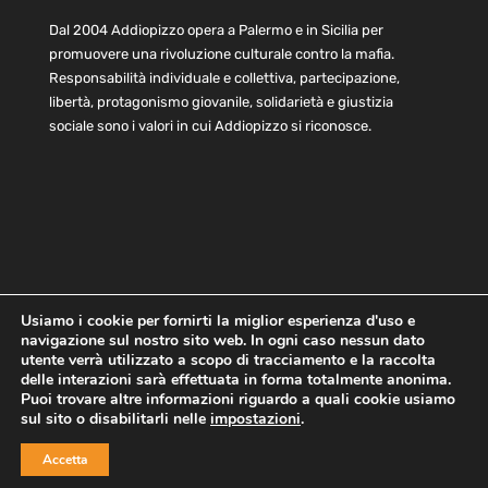
Dal 2004 Addiopizzo opera a Palermo e in Sicilia per
promuovere una rivoluzione culturale contro la mafia.
Responsabilità individuale e collettiva, partecipazione,
libertà, protagonismo giovanile, solidarietà e giustizia
sociale sono i valori in cui Addiopizzo si riconosce.
Usiamo i cookie per fornirti la miglior esperienza d'uso e
navigazione sul nostro sito web. In ogni caso nessun dato
Home
Statuto e bilancio
Contatti
utente verrà utilizzato a scopo di tracciamento e la raccolta
Privacy
Cookie
Child Protection Policy
delle interazioni sarà effettuata in forma totalmente anonima.
Puoi trovare altre informazioni riguardo a quali cookie usiamo
sul sito o disabilitarli nelle
impostazioni
.
Copyright © 2021 AddioPizzo | Tutti i diritti riservati | Sede
Accetta
Centrale: via Lincoln 131, 90133 Palermo