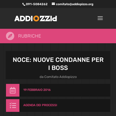
091-5084262
comitato@addiopizzo.org

RUBRICHE
NOCE: NUOVE CONDANNE PER
I BOSS
da
Comitato Addiopizzo

19 FEBBRAIO 2016

AGENDA DEI PROCESSI