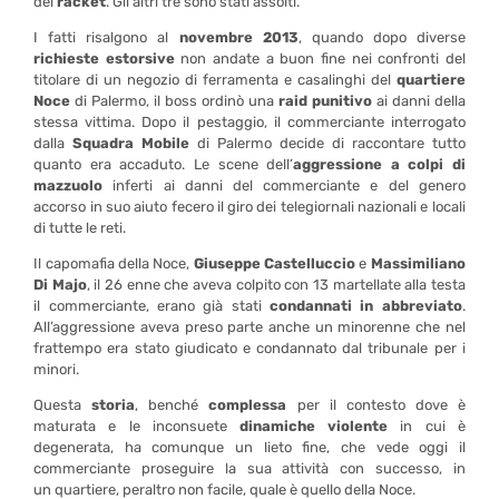
del
racket
. Gli altri tre sono stati assolti.
I fatti risalgono al
novembre 2013
, quando dopo diverse
richieste estorsive
non andate a buon fine nei confronti del
titolare di un negozio di ferramenta e casalinghi del
quartiere
Noce
di Palermo, il boss ordinò una
raid punitivo
ai danni della
stessa
vittima. Dopo il pestaggio, il commerciante interrogato
dalla
Squadra Mobile
di Palermo decide di raccontare tutto
quanto era accaduto. Le scene dell’
aggressione
a colpi di
mazzuolo
inferti ai danni del commerciante e del genero
accorso in suo aiuto fecero il giro dei telegiornali nazionali e locali
di tutte le reti.
Il capomafia della Noce,
Giuseppe Castelluccio
e
Massimiliano
Di Majo
, il 26 enne che aveva colpito con 13 martellate alla testa
il commerciante, erano già stati
condannati
in abbreviato
.
All’aggressione aveva preso parte anche un minorenne che nel
frattempo era stato giudicato e condannato dal tribunale per i
minori.
Questa
storia
, benché
complessa
per il contesto dove è
maturata e le inconsuete
dinamiche violente
in cui è
degenerata, ha comunque un lieto fine, che vede oggi il
commerciante proseguire la sua attività con successo, in
un quartiere, peraltro non facile, quale è quello della Noce.