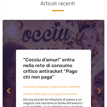
Articoli recenti
“Cocciu d’amuri” entra
nella rete di consumo
critico antiracket “Pago
chi non paga”
da
Comitato Addiopizzo
|
8 Agosto 2026
|
CONSUMO
CRITICO
,
NEWS
,
Pago chi non paga
| Commenti 0
Da una piccola torrefazione di paese a un
negozio che racconta la Sicilia attraverso i
suoi prodotti, i suoi artigiani e le sue storie.