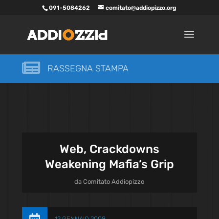
091-5084262
comitato@addiopizzo.org

RASSEGNA STAMPA
Web, Crackdowns
Weakening Mafia’s Grip
da
Comitato Addiopizzo
12 GENNAIO 2008