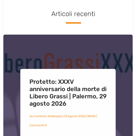
Articoli recenti
Protetto: XXXV
anniversario della morte di
Libero Grassi | Palermo, 29
agosto 2026
da
Comitato Addiopizzo
|
8 Agosto 2026
|
NEWS
|
Commenti 0