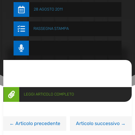

28 AGOSTO 2011

RASSEGNA STAMPA


LEGGI ARTICOLO COMPLETO
←
Articolo precedente
Articolo successivo
→