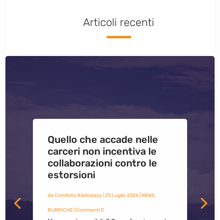
Articoli recenti
Quello che accade nelle
carceri non incentiva le
collaborazioni contro le
estorsioni
da
Comitato Addiopizzo
|
25 Luglio 2026
|
NEWS
,
RUBRICHE
| Commenti 0