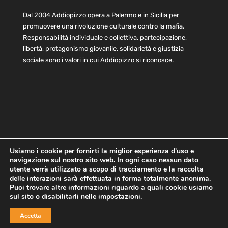
Dal 2004 Addiopizzo opera a Palermo e in Sicilia per
promuovere una rivoluzione culturale contro la mafia.
Responsabilità individuale e collettiva, partecipazione,
libertà, protagonismo giovanile, solidarietà e giustizia
sociale sono i valori in cui Addiopizzo si riconosce.
Usiamo i cookie per fornirti la miglior esperienza d'uso e
navigazione sul nostro sito web. In ogni caso nessun dato
Home
Statuto e bilancio
Contatti
utente verrà utilizzato a scopo di tracciamento e la raccolta
Privacy
Cookie
Child Protection Policy
delle interazioni sarà effettuata in forma totalmente anonima.
Puoi trovare altre informazioni riguardo a quali cookie usiamo
sul sito o disabilitarli nelle
impostazioni
.
Copyright © 2021 AddioPizzo | Tutti i diritti riservati | Sede
Accetta
Centrale: via Lincoln 131, 90133 Palermo