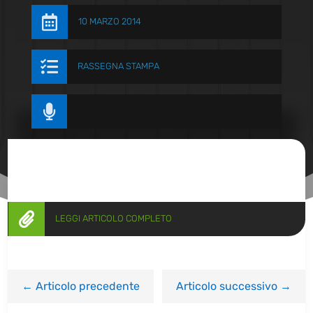

10 MARZO 2014

RASSEGNA STAMPA


LEGGI ARTICOLO COMPLETO
←
Articolo precedente
Articolo successivo
→