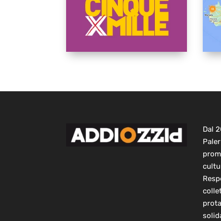
Dal 
Paler
prom
cultu
Respo
colle
prot
solid