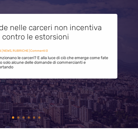
de nelle carceri non incentiva
i contro le estorsioni
6
|
NEWS
,
RUBRICHE
| Commenti 0
zionano le carceri? E alla luce di ciò che emerge come fate
ono solo alcune delle domande di commercianti e
ortando