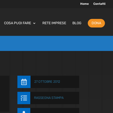
Home
Contatti
COSA PUOI FARE
RETE IMPRESE
BLOG
DONA

27 OTTOBRE 2012

RASSEGNA STAMPA