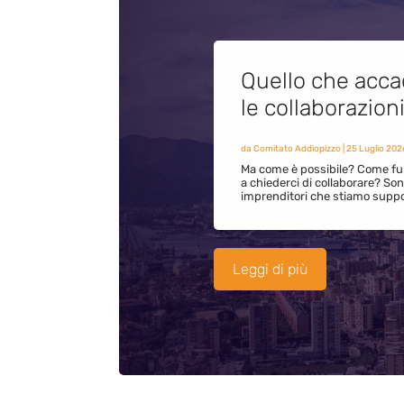
Quello che acca
le collaborazion
da
Comitato Addiopizzo
|
25 Luglio 202
Ma come è possibile? Come fun
a chiederci di collaborare? S
imprenditori che stiamo supp
Leggi di più