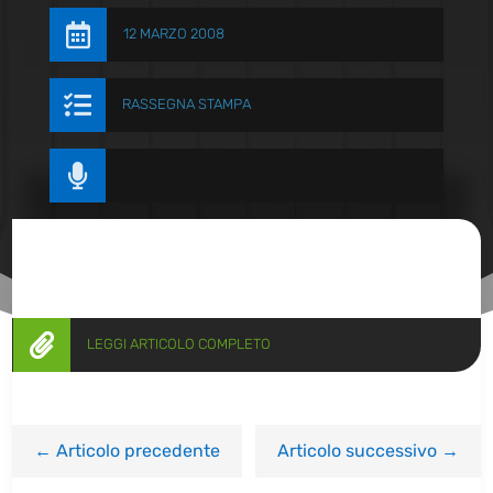

12 MARZO 2008

RASSEGNA STAMPA


LEGGI ARTICOLO COMPLETO
←
Articolo precedente
Articolo successivo
→