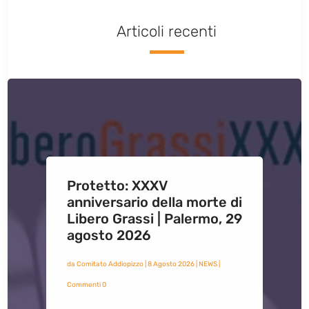
Articoli recenti
Protetto: XXXV
anniversario della morte di
Libero Grassi | Palermo, 29
agosto 2026
da
Comitato Addiopizzo
|
8 Agosto 2026
|
NEWS
|
Commenti 0