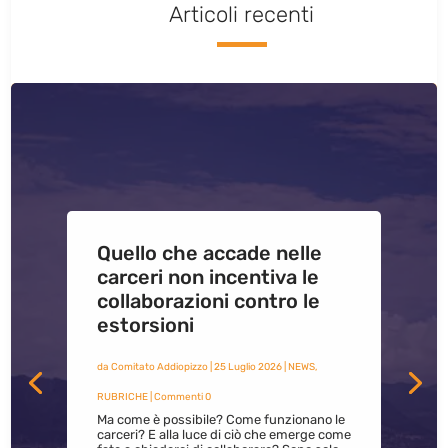
Articoli recenti
Quello che accade nelle
carceri non incentiva le
collaborazioni contro le
estorsioni
da
Comitato Addiopizzo
|
25 Luglio 2026
|
NEWS
,
RUBRICHE
| Commenti 0
Ma come è possibile? Come funzionano le
carceri? E alla luce di ciò che emerge come