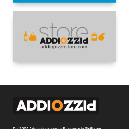
Dal 2004 Addiopizzo opera a Palermo e in Sicilia per