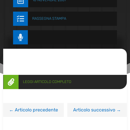


RASSEGNA STAMPA


LEGGI ARTICOLO COMPLETO
←
Articolo precedente
Articolo successivo
→