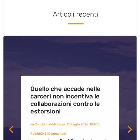
Articoli recenti
Quello che accade nelle
carceri non incentiva le
collaborazioni contro le
estorsioni
da
Comitato Addiopizzo
|
25 Luglio 2026
|
NEWS
,
RUBRICHE
| Commenti 0