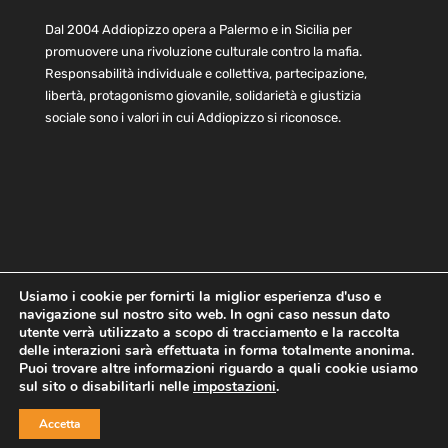
Dal 2004 Addiopizzo opera a Palermo e in Sicilia per
promuovere una rivoluzione culturale contro la mafia.
Responsabilità individuale e collettiva, partecipazione,
libertà, protagonismo giovanile, solidarietà e giustizia
sociale sono i valori in cui Addiopizzo si riconosce.
Usiamo i cookie per fornirti la miglior esperienza d'uso e
navigazione sul nostro sito web. In ogni caso nessun dato
Home
Statuto e bilancio
Contatti
utente verrà utilizzato a scopo di tracciamento e la raccolta
Privacy
Cookie
Child Protection Policy
delle interazioni sarà effettuata in forma totalmente anonima.
Puoi trovare altre informazioni riguardo a quali cookie usiamo
sul sito o disabilitarli nelle
impostazioni
.
Copyright © 2021 AddioPizzo | Tutti i diritti riservati | Sede
Accetta
Centrale: via Lincoln 131, 90133 Palermo