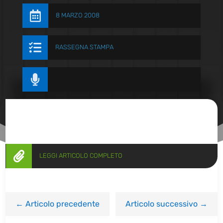

8 MARZO 2008

RASSEGNA STAMPA


LEGGI ARTICOLO COMPLETO
←
Articolo precedente
Articolo successivo
→