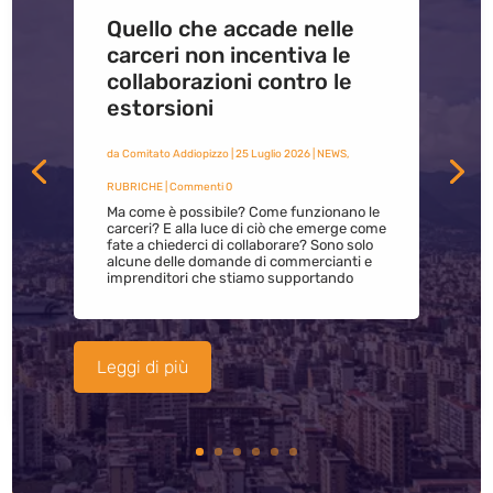
Quello che accade nelle
carceri non incentiva le
collaborazioni contro le
estorsioni
da
Comitato Addiopizzo
|
25 Luglio 2026
|
NEWS
,
RUBRICHE
| Commenti 0
Ma come è possibile? Come funzionano le
carceri? E alla luce di ciò che emerge come
fate a chiederci di collaborare? Sono solo
alcune delle domande di commercianti e
imprenditori che stiamo supportando
Leggi di più