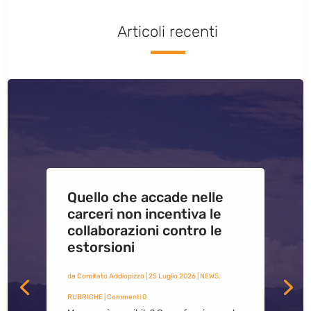
Articoli recenti
Quello che accade nelle
carceri non incentiva le
collaborazioni contro le
estorsioni
da
Comitato Addiopizzo
|
25 Luglio 2026
|
NEWS
,
RUBRICHE
| Commenti 0