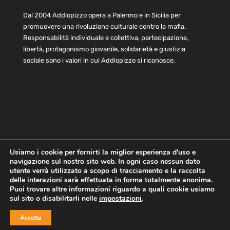
Dal 2004 Addiopizzo opera a Palermo e in Sicilia per
promuovere una rivoluzione culturale contro la mafia.
Responsabilità individuale e collettiva, partecipazione,
libertà, protagonismo giovanile, solidarietà e giustizia
sociale sono i valori in cui Addiopizzo si riconosce.
Usiamo i cookie per fornirti la miglior esperienza d'uso e
navigazione sul nostro sito web. In ogni caso nessun dato
Home
Statuto e bilancio
Contatti
utente verrà utilizzato a scopo di tracciamento e la raccolta
Privacy
Cookie
Child Protection Policy
delle interazioni sarà effettuata in forma totalmente anonima.
Puoi trovare altre informazioni riguardo a quali cookie usiamo
sul sito o disabilitarli nelle
impostazioni
.
Copyright © 2021 AddioPizzo | Tutti i diritti riservati | Sede
Accetta
Centrale: via Lincoln 131, 90133 Palermo