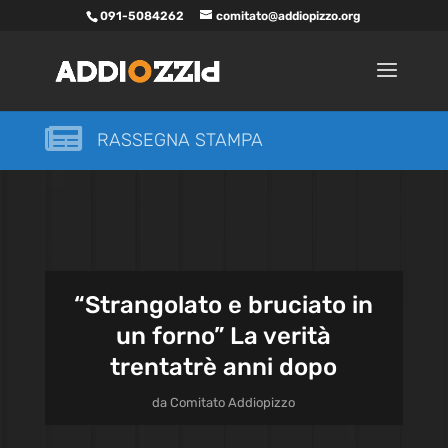
091-5084262
comitato@addiopizzo.org

RASSEGNA STAMPA
“Strangolato e bruciato in
un forno” La verità
trentatrè anni dopo
da
Comitato Addiopizzo