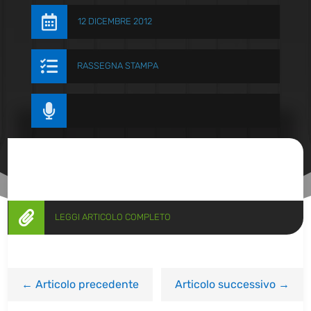

12 DICEMBRE 2012

RASSEGNA STAMPA


LEGGI ARTICOLO COMPLETO
←
Articolo precedente
Articolo successivo
→