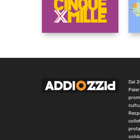
Dal 
Paler
prom
cultu
Respo
colle
prot
solid