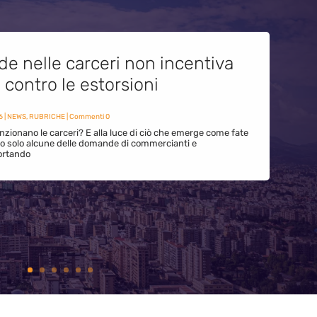
de nelle carceri non incentiva
i contro le estorsioni
6
|
NEWS
,
RUBRICHE
| Commenti 0
zionano le carceri? E alla luce di ciò che emerge come fate
ono solo alcune delle domande di commercianti e
ortando