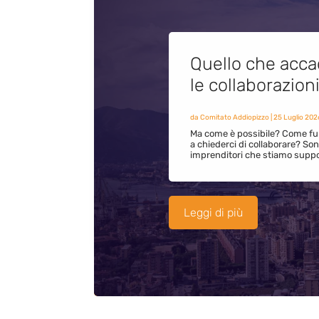
Quello che acca
le collaborazion
da
Comitato Addiopizzo
|
25 Luglio 202
Ma come è possibile? Come fun
a chiederci di collaborare? S
imprenditori che stiamo supp
Leggi di più