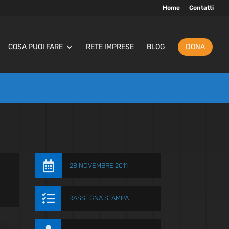
Home
Contatti
COSA PUOI FARE
RETE IMPRESE
BLOG
DONA

28 NOVEMBRE 2011

RASSEGNA STAMPA