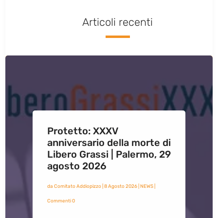
Articoli recenti
Protetto: XXXV
anniversario della morte di
Libero Grassi | Palermo, 29
agosto 2026
da
Comitato Addiopizzo
|
8 Agosto 2026
|
NEWS
|
Commenti 0