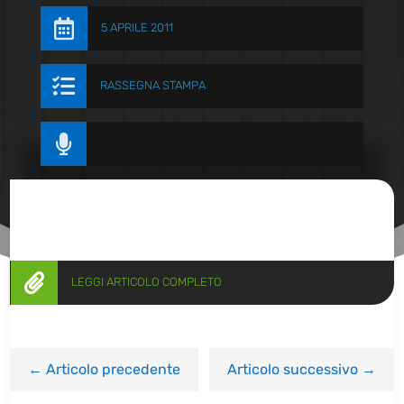

5 APRILE 2011

RASSEGNA STAMPA


LEGGI ARTICOLO COMPLETO
←
Articolo precedente
Articolo successivo
→