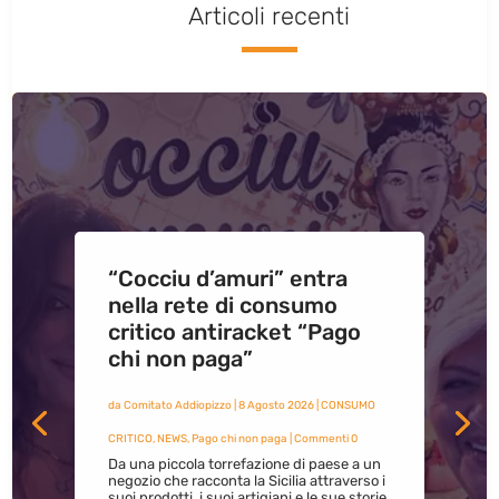
Articoli recenti
“Cocciu d’amuri” entra
nella rete di consumo
critico antiracket “Pago
chi non paga”
da
Comitato Addiopizzo
|
8 Agosto 2026
|
CONSUMO
CRITICO
,
NEWS
,
Pago chi non paga
| Commenti 0
Da una piccola torrefazione di paese a un
negozio che racconta la Sicilia attraverso i
suoi prodotti, i suoi artigiani e le sue storie.