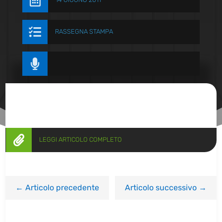


RASSEGNA STAMPA


LEGGI ARTICOLO COMPLETO
←
Articolo precedente
Articolo successivo
→