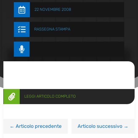

22 NOVEMBRE 2008

RASSEGNA STAMPA


LEGGI ARTICOLO COMPLETO
←
Articolo precedente
Articolo successivo
→