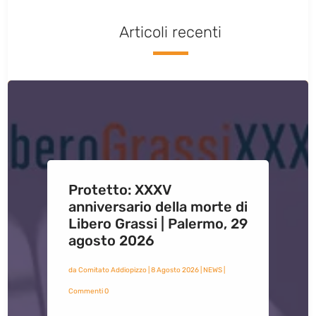
Articoli recenti
Protetto: XXXV
anniversario della morte di
Libero Grassi | Palermo, 29
agosto 2026
da
Comitato Addiopizzo
|
8 Agosto 2026
|
NEWS
|
Commenti 0